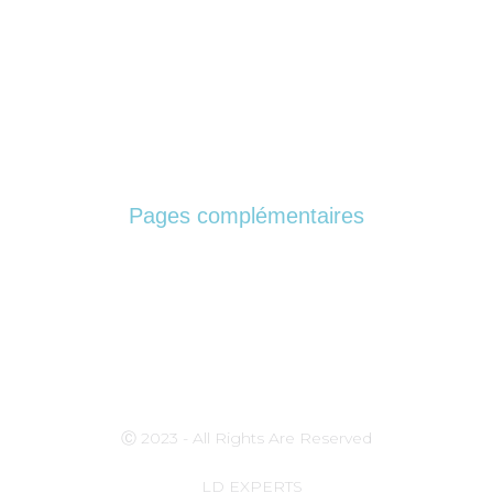
A Propos
Infos Supplémentaires
Contact
Pages complémentaires
Mentions Légales
Politique de confidentialité
Ⓒ 2023 - All Rights Are Reserved
LD EXPERTS