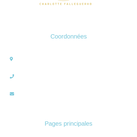
Coordonnées
67 rue d’Emburée – 24400 LES LECHES
06.26.19.92.22
charlotte.falleguerho@gmail.com
Pages principales